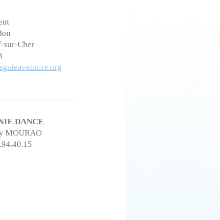
ent
Bon
-sur-Cher
3
gaieaventure.org
NIE DANCE
ry MOURAO
3.94.40.15