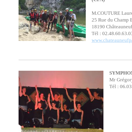
M.COUTURE Laur
25 Rue du Champ 
18190 Châteauneuf
Tél : 02.48.60.63.0
www.chateauneufpa
SYMPHO
Mr Grégo
Tél : 06.0