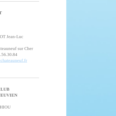
T
T Jean-Luc
teauneuf sur Cher
2.56.30.84
cchateauneuf.fr
CLUB
NEUVIEN
HIOU