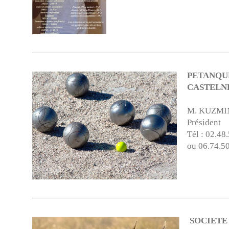
PETANQU
CASTELN
M. KUZMIN
Président
Tél : 02.48
ou 06.74.5
SOCIETE