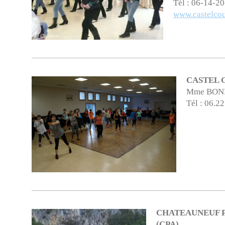
Tél : 06-14-2
www.castelco
CASTEL 
Mme BONNI
Tél : 06.2
CHATEAUNEUF 
(CPA)