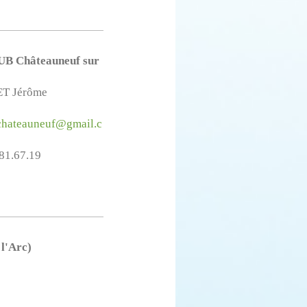
B Châteauneuf sur
T Jérôme
.chateauneuf@gmail.c
.81.67.19
l'Arc)