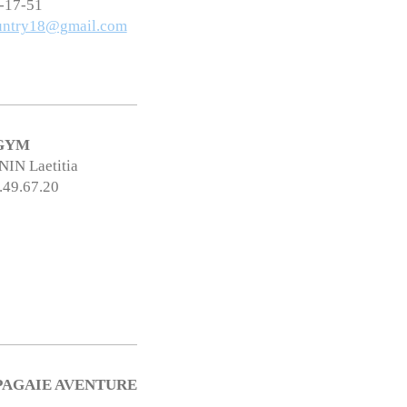
0-17-51
untry18@gmail.com
GYM
N Laetitia
2.49.67.20
PAGAIE AVENTURE