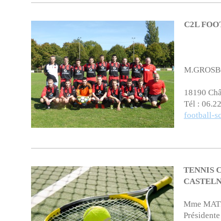
C2L FOO
M.GROSBO
18190 Châ
Tél : 06.2
football-s
TENNIS 
CASTEL
Mme MAT
Présidente