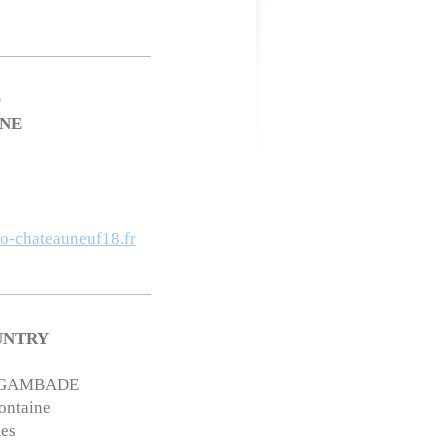
O
NE
lo-chateauneuf18.fr
UNTRY
 GAMBADE
ontaine
es