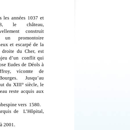
s les années 1037 et
38, le château,
vellement construit
 un promontoire
eux et escarpé de la
 droite du Cher, est
jeu d’un conflit qui
ose Eudes de Déols à
ffroy, vicomte de
urges. Jusqu’au
t du XIII° siècle, le
eau reste acquis aux
Aubespine vers 1580.
arquis de L’Hôpital,
 à 2001.